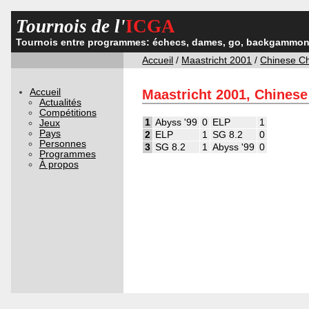
Tournois de l'
ICGA
Tournois entre programmes: échecs, dames, go, backgammon,
Accueil
/
Maastricht 2001
/
Chinese C
Accueil
Maastricht 2001, Chines
Actualités
Compétitions
1
Abyss '99
0
ELP
1
Jeux
Pays
2
ELP
1
SG 8.2
0
Personnes
3
SG 8.2
1
Abyss '99
0
Programmes
À propos