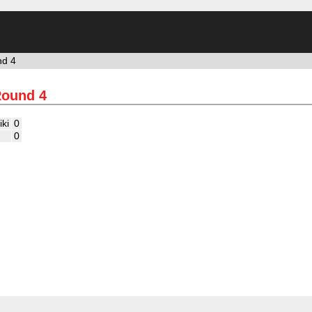
nd 4
Round 4
ki
0
0