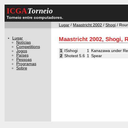
ICGA
Torneio
Torneio entre computadores.
Lugar
/
Maastricht 2002
/
Shogi
/ Rou
Lugar
Maastricht 2002, Shogi, 
Notícias
Competitions
1
ISshogi
1
Kanazawa under Rei
Jogos
Países
2
Shotest 5.6
1
Spear
Pessoas
Programas
Sobre