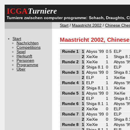
ICGA
Turniere
Turniere zwischen computer programme: Schach, Draughts, 
Start
/
Maastricht 2002
/
Chinese Che
Start
Maastricht 2002, Chinese
Nachrichten
Competitions
Runde 1
1
Abyss '99
0.5
ELP
Spiel
Herkunft
2
XieXie
1
Shiga 8.
Personen
Runde 2
1
XieXie
1
Abyss '9
Programme
2
Shiga 8.1
0
ELP
Über
Runde 3
1
Abyss '99
0
Shiga 8.
2
ELP
1
XieXie
Runde 4
1
ELP
1
Abyss '9
2
Shiga 8.1
1
XieXie
Runde 5
1
Abyss '99
0
XieXie
2
ELP
1
Shiga 8.
Runde 6
1
Shiga 8.1
1
Abyss '9
2
XieXie
0
ELP
Runde 7
1
Abyss '99
0
ELP
2
XieXie
0
Shiga 8.
Runde 8
1
XieXie
1
Abyss '9
2
Shiga 8.1
1
ELP