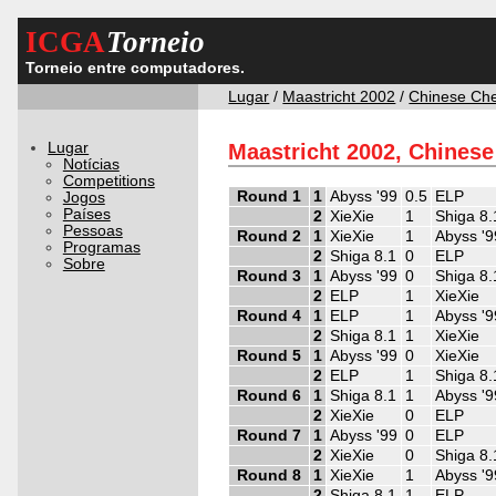
ICGA
Torneio
Torneio entre computadores.
Lugar
/
Maastricht 2002
/
Chinese Ch
Lugar
Maastricht 2002, Chines
Notícias
Competitions
Round 1
1
Abyss '99
0.5
ELP
Jogos
Países
2
XieXie
1
Shiga 8.
Pessoas
Round 2
1
XieXie
1
Abyss '9
Programas
2
Shiga 8.1
0
ELP
Sobre
Round 3
1
Abyss '99
0
Shiga 8.
2
ELP
1
XieXie
Round 4
1
ELP
1
Abyss '9
2
Shiga 8.1
1
XieXie
Round 5
1
Abyss '99
0
XieXie
2
ELP
1
Shiga 8.
Round 6
1
Shiga 8.1
1
Abyss '9
2
XieXie
0
ELP
Round 7
1
Abyss '99
0
ELP
2
XieXie
0
Shiga 8.
Round 8
1
XieXie
1
Abyss '9
2
Shiga 8.1
1
ELP