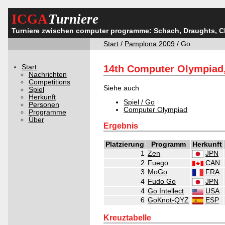
ICGA
Turniere
Turniere zwischen computer programme: Schach, Draughts, 
Start
/
Pamplona 2009
/ Go
Start
14th Computer Olympiad
Nachrichten
Competitions
Siehe auch
Spiel
Herkunft
Spiel / Go
Personen
Computer Olympiad
Programme
Über
Ergebnis
Platzierung
Programm
Herkunft
1
Zen
JPN
2
Fuego
CAN
3
MoGo
FRA
4
Fudo Go
JPN
4
Go Intellect
USA
6
GoKnot-QYZ
ESP
Kreuztabelle