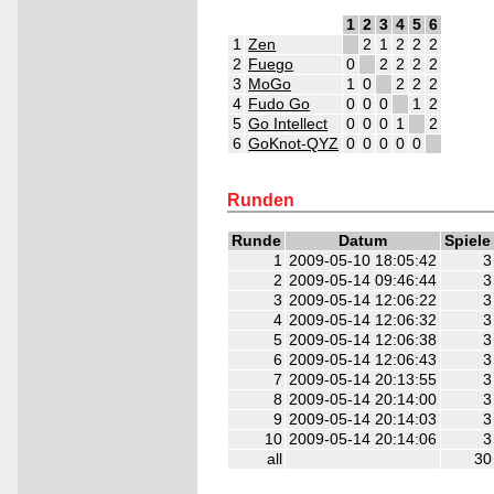
1
2
3
4
5
6
1
Zen
2
1
2
2
2
2
Fuego
0
2
2
2
2
3
MoGo
1
0
2
2
2
4
Fudo Go
0
0
0
1
2
5
Go Intellect
0
0
0
1
2
6
GoKnot-QYZ
0
0
0
0
0
2
2
2
2
2
2
Runden
Runde
Datum
Spiele
1
2009-05-10 18:05:42
3
2
2009-05-14 09:46:44
3
3
2009-05-14 12:06:22
3
4
2009-05-14 12:06:32
3
5
2009-05-14 12:06:38
3
6
2009-05-14 12:06:43
3
7
2009-05-14 20:13:55
3
8
2009-05-14 20:14:00
3
9
2009-05-14 20:14:03
3
10
2009-05-14 20:14:06
3
all
30