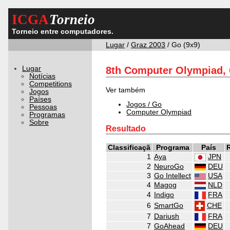
ICGA
Torneio
Torneio entre computadores.
Lugar
/
Graz 2003
/ Go (9x9)
Lugar
8th Computer Olympiad, 
Notícias
Competitions
Ver também
Jogos
Países
Jogos / Go
Pessoas
Computer Olympiad
Programas
Sobre
Resultado
Classificaçã
Programa
País
1
Aya
JPN
2
NeuroGo
DEU
3
Go Intellect
USA
4
Magog
NLD
4
Indigo
FRA
CHE
6
SmartGo
7
Dariush
FRA
7
GoAhead
DEU