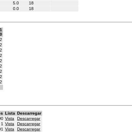
5.0
18
0.0
18
1
0
2
2
2
2
2
2
2
2
2
2
es
Lista
Descarregar
90
Vista
Descarregar
1
Vista
Descarregar
91
Vista
Descarregar