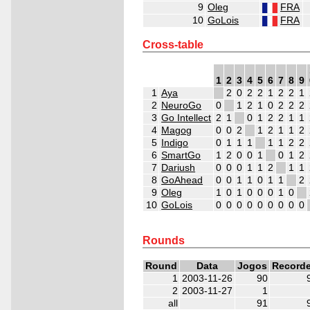
9
Oleg
FRA
10
GoLois
FRA
Cross-table
1
2
3
4
5
6
7
8
9
1
Aya
2
0
2
2
1
2
2
1
2
NeuroGo
0
1
2
1
0
2
2
2
3
Go Intellect
2
1
0
1
2
2
1
1
4
Magog
0
0
2
1
2
1
1
2
5
Indigo
0
1
1
1
1
1
2
2
6
SmartGo
1
2
0
0
1
0
1
2
7
Dariush
0
0
0
1
1
2
1
1
8
GoAhead
0
0
1
1
0
1
1
2
9
Oleg
1
0
1
0
0
0
1
0
10
GoLois
0
0
0
0
0
0
0
0
0
2
2
2
2
2
2
2
2
2
Rounds
Round
Data
Jogos
Record
1
2003-11-26
90
2
2003-11-27
1
all
91