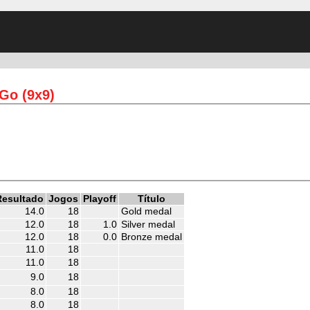
Go (9x9)
Resultado
Jogos
Playoff
Título
14.0
18
Gold medal
12.0
18
1.0
Silver medal
12.0
18
0.0
Bronze medal
11.0
18
11.0
18
9.0
18
8.0
18
8.0
18