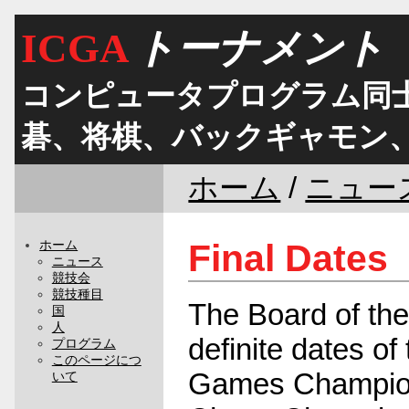
ICGA
トーナメント
コンピュータプログラム同士
碁、将棋、バックギャモン
ホーム
/
ニュー
Final Dates
ホーム
ニュース
競技会
競技種目
The Board of the
国
人
definite dates of
プログラム
このページにつ
Games Champion
いて