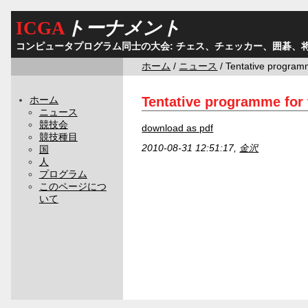
ICGA
トーナメント
コンピュータプログラム同士の大会: チェス、チェッカー、囲碁、
ホーム
/
ニュース
/ Tentative program
Tentative programme for
ホーム
ニュース
競技会
download as pdf
競技種目
2010-08-31 12:51:17,
金沢
国
人
プログラム
このページにつ
いて