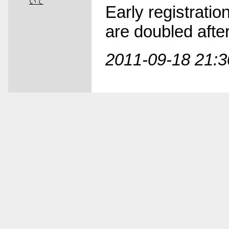
いて
Early registrati
are doubled after
2011-09-18 21:3