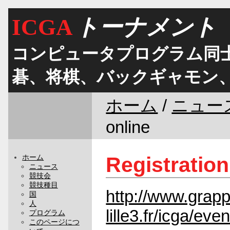
ICGA
トーナメント
コンピュータプログラム同士
碁、将棋、バックギャモン
ホーム
/
ニュー
online
Registration
ホーム
ニュース
競技会
競技種目
http://www.grapp
国
人
lille3.fr/icga/ev
プログラム
このページにつ