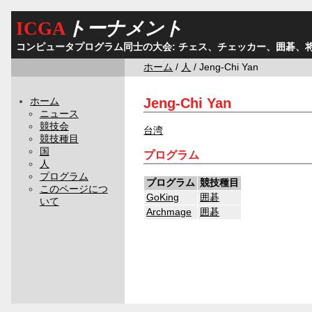
ICGA
トーナメント
コンピュータプログラム同士の大会: チェス、チェッカー、囲碁、
ホーム
/
人
/ Jeng-Chi Yan
Jeng-Chi Yan
ホーム
ニュース
競技会
台湾
競技種目
国
プログラム
人
プログラム
プログラム
競技種目
このページにつ
GoKing
囲碁
いて
Archmage
囲碁