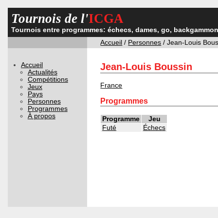
Tournois de l'
ICGA
Tournois entre programmes: échecs, dames, go, backgammon,
Accueil
/
Personnes
/ Jean-Louis Bous
Accueil
Jean-Louis Boussin
Actualités
Compétitions
France
Jeux
Pays
Programmes
Personnes
Programmes
À propos
Programme
Jeu
Futé
Échecs