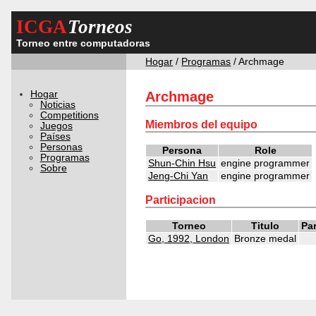
ICGA
Torneos
Torneo entre computadoras
Hogar
/
Programas
/ Archmage
Hogar
Archmage
Noticias
Competitions
Miembros del equipo
Juegos
Países
Personas
Persona
Role
Programas
Shun-Chin Hsu
engine programmer
Sobre
Jeng-Chi Yan
engine programmer
Participacion
Torneo
Titulo
Pa
Go, 1992, London
Bronze medal