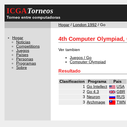
ICGA
Torneos
Torneo entre computadoras
Hogar
/
London 1992
/ Go
Hogar
4th Computer Olympiad,
Noticias
Competitions
Ver tambien
Juegos
Países
Juegos / Go
Personas
Computer Olympiad
Programas
Sobre
Resultado
Clasificacion
Programa
Pais
1
Go Intellect
USA
2
Go 4.3
GBR
3
Neuron
RUS
3
Archmage
TWN