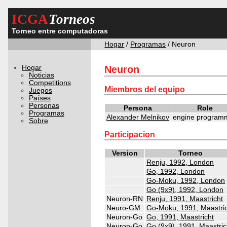
ICGA
Torneos
Torneo entre computadoras
Hogar
/
Programas
/ Neuron
Hogar
Neuron
Noticias
Competitions
Miembros del equipo
Juegos
Países
Personas
Persona
Role
Programas
Alexander Melnikov
engine program
Sobre
Participacion
Version
Torneo
Renju, 1992, London
Go, 1992, London
Go-Moku, 1992, London
Go (9x9), 1992, London
Neuron-RN
Renju, 1991, Maastricht
Neuro-GM
Go-Moku, 1991, Maastri
Neuron-Go
Go, 1991, Maastricht
Neuron-Go
Go (9x9), 1991, Maastric