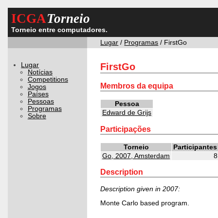
ICGA
Torneio
Torneio entre computadores.
Lugar
/
Programas
/ FirstGo
Lugar
FirstGo
Notícias
Competitions
Membros da equipa
Jogos
Países
Pessoas
Pessoa
Programas
Edward de Grijs
Sobre
Participações
Torneio
Participantes
Go, 2007, Amsterdam
8
Description
Description given in 2007:
Monte Carlo based program.