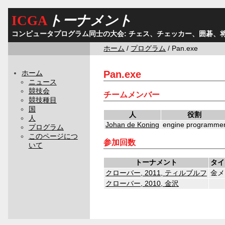
ICGA
トーナメント
コンピュータプログラム同士の大会: チェス、チェッカー、囲碁、
ホーム
/
プログラム
/ Pan.exe
Pan.exe
ホーム
ニュース
競技会
チームメンバー
競技種目
国
人
役割
人
Johan de Koning
engine programme
プログラム
このページにつ
参加回数
いて
トーナメント
タイ
クローバー, 2011, ティルブルフ
金メ
クローバー, 2010, 金沢