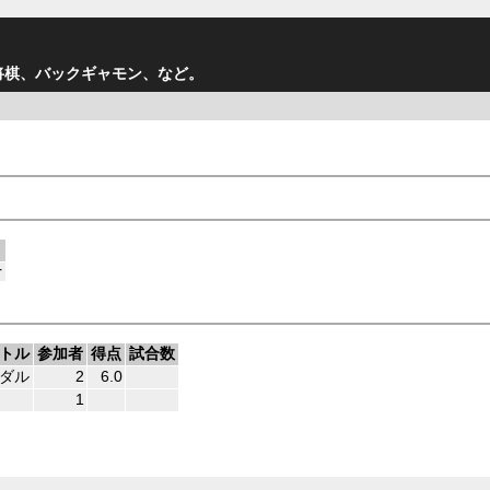
将棋、バックギャモン、など。
r
トル
参加者
得点
試合数
ダル
2
6.0
1