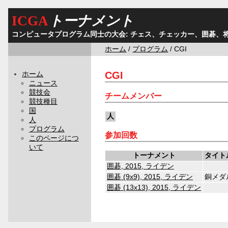
ICGA
トーナメント
コンピュータプログラム同士の大会: チェス、チェッカー、囲碁、
ホーム
/
プログラム
/ CGI
CGI
ホーム
ニュース
競技会
チームメンバー
競技種目
国
人
人
プログラム
参加回数
このページにつ
いて
トーナメント
タイト
囲碁, 2015, ライデン
囲碁 (9x9), 2015, ライデン
銅メダ
囲碁 (13x13), 2015, ライデン