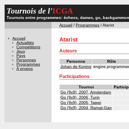
Tournois de l'
ICGA
Tournois entre programmes: échecs, dames, go, backgammon,
Accueil
/
Programmes
/ Atarist
Accueil
Atarist
Actualités
Compétitions
Auteurs
Jeux
Pays
Personnes
Personne
Rôle
Programmes
Johan de Koning
engine programme
À propos
Participations
Tournoi
Partici
Go (9x9), 2007, Amsterdam
Go (9x9), 2006, Turin
Go (9x9), 2005, Taipei
Go (9x9), 2004, Ramat-Gan