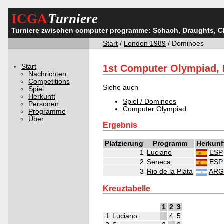
ICGA
Turniere
Turniere zwischen computer programme: Schach, Draughts, 
Start
/
London 1989
/ Dominoes
Start
1st Computer Olympiad,
Nachrichten
Competitions
Siehe auch
Spiel
Herkunft
Spiel / Dominoes
Personen
Computer Olympiad
Programme
Über
Ergebnis
Platzierung
Programm
Herkunf
1
Luciano
ESP
2
Seneca
ESP
3
Rio de la Plata
AR
Kreuztabelle
1
2
3
1
Luciano
4
5