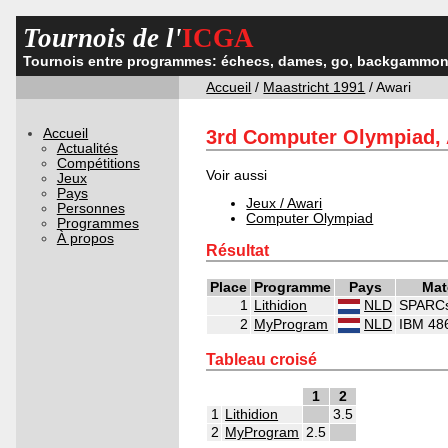
Tournois de l'
ICGA
Tournois entre programmes: échecs, dames, go, backgammon,
Accueil
/
Maastricht 1991
/ Awari
Accueil
3rd Computer Olympiad,
Actualités
Compétitions
Voir aussi
Jeux
Pays
Jeux / Awari
Personnes
Computer Olympiad
Programmes
À propos
Résultat
Place
Programme
Pays
Mat
1
Lithidion
NLD
SPARCs
2
MyProgram
NLD
IBM 48
Tableau croisé
1
2
1
Lithidion
3.5
2
MyProgram
2.5