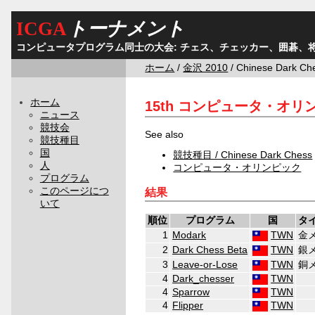
ICGA
トーナメント
コンピュータプログラム同士の大会: チェス、チェッカー、囲碁、
ホーム
/
金沢 2010
/ Chinese Dark Ch
ホーム
15th コンピュータ・オリンピッ
ニュース
競技会
See also
競技種目
国
競技種目 / Chinese Dark Chess
人
コンピュータ・オリンピック
プログラム
このページにつ
結果
いて
順位
プログラム
国
タ
1
Modark
TWN
金
2
Dark Chess Beta
TWN
銀
3
Leave-or-Lose
TWN
銅
4
Dark_chesser
TWN
4
Sparrow
TWN
4
Flipper
TWN