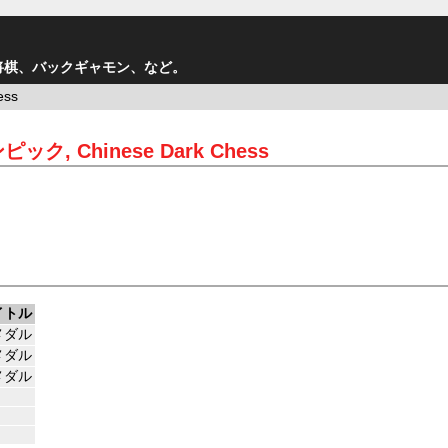
将棋、バックギャモン、など。
ess
ク, Chinese Dark Chess
イトル
メダル
メダル
メダル