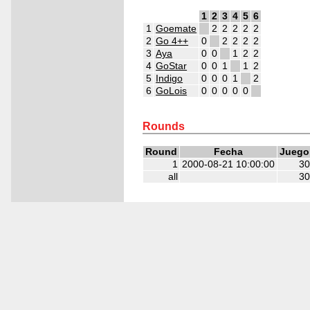
1
2
3
4
5
6
1
Goemate
2
2
2
2
2
2
Go 4++
0
2
2
2
2
3
Aya
0
0
1
2
2
4
GoStar
0
0
1
1
2
5
Indigo
0
0
0
1
2
6
GoLois
0
0
0
0
0
2
2
2
2
2
2
Rounds
Round
Fecha
Juego
1
2000-08-21 10:00:00
30
all
30