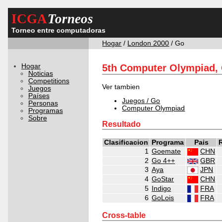
ICGA
Torneos
Torneo entre computadoras
Hogar
/
London 2000
/ Go
Hogar
5th Computer Olympiad,
Noticias
Competitions
Ver tambien
Juegos
Países
Juegos / Go
Personas
Computer Olympiad
Programas
Sobre
Resultado
Clasificacion
Programa
Pais
1
Goemate
CHN
2
Go 4++
GBR
3
Aya
JPN
4
GoStar
CHN
5
Indigo
FRA
6
GoLois
FRA
Cross-table