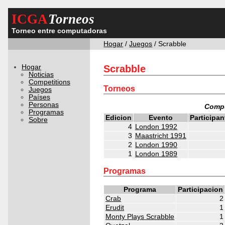
ICGA
Torneos
Torneo entre computadoras
Hogar
/
Juegos
/ Scrabble
Hogar
Scrabble
Noticias
Competitions
Torneos
Juegos
Países
Personas
Compu
Programas
Edicion
Evento
Participan
Sobre
4
London 1992
3
Maastricht 1991
2
London 1990
1
London 1989
Programas
Programa
Participacion
Crab
2
Erudit
1
Monty Plays Scrabble
1