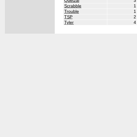
Quetzal
3
Scrabble
1
Trouble
1
TSP
2
Tyler
4