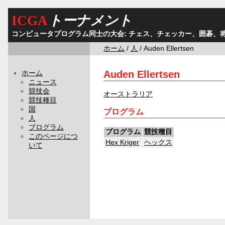
ICGA
トーナメント
コンピュータプログラム同士の大会: チェス、チェッカー、囲碁、
ホーム
/
人
/ Auden Ellertsen
Auden Ellertsen
ホーム
ニュース
競技会
オーストラリア
競技種目
国
プログラム
人
プログラム
プログラム
競技種目
このページにつ
Hex Kriger
ヘックス
いて