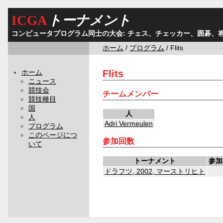
ICGA
トーナメント
コンピュータプログラム同士の大会: チェス、チェッカー、囲碁、
ホーム
/
プログラム
/ Flits
Flits
ホーム
ニュース
競技会
チームメンバー
競技種目
国
人
人
Adri Vermeulen
プログラム
このページにつ
参加回数
いて
トーナメント
参加
ドラフツ, 2002, マーストリヒト