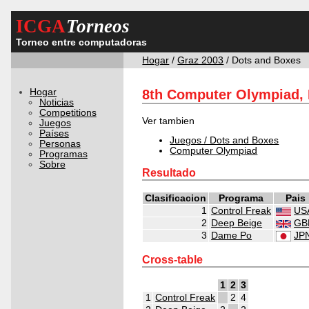
ICGA
Torneos
Torneo entre computadoras
Hogar
/
Graz 2003
/ Dots and Boxes
Hogar
8th Computer Olympiad,
Noticias
Competitions
Ver tambien
Juegos
Países
Juegos / Dots and Boxes
Personas
Computer Olympiad
Programas
Sobre
Resultado
Clasificacion
Programa
Pais
1
Control Freak
US
2
Deep Beige
GB
3
Dame Po
JP
Cross-table
1
2
3
1
Control Freak
2
4