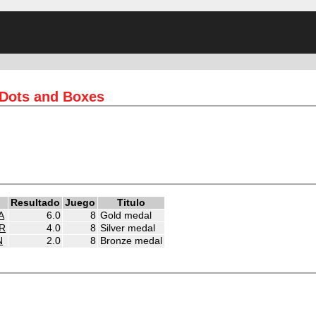
 Dots and Boxes
Resultado
Juego
Titulo
A
6.0
8
Gold medal
R
4.0
8
Silver medal
N
2.0
8
Bronze medal