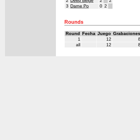
2
Deep Beige
2
2
3
Dame Po
0
2
4
4
4
Rounds
Round
Fecha
Juego
Grabacione
1
12
all
12