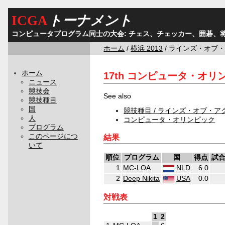
ICGA
トーナメント
コンピュータプログラム同士の大会: チェス、チェッカー、囲碁、
ホーム
/
横浜 2013
/ ラインズ・オブ
ホーム
17th コンピュータ・オ
ニュース
競技会
See also
競技種目
国
競技種目 / ラインズ・オブ・ア
人
コンピュータ・オリンピック
プログラム
このページにつ
結果
いて
順位
プログラム
国
得点
試
1
MC-LOA
NLD
6.0
2
Deep Nikita
USA
0.0
対戦表
1
2