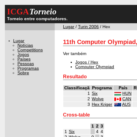
ICGA
Torneio
Torneio entre computadores.
Lugar
/
Turin 2006
/ Hex
Lugar
11th Computer Olympiad
Notícias
Competitions
Ver também
Jogos
Países
Jogos / Hex
Pessoas
Computer Olympiad
Programas
Sobre
Resultado
Classificaçã
Programa
País
R
1
Six
HUN
2
Wolve
CAN
3
Hex Kriger
AUS
Cross-table
1
2
3
1
Six
4
4