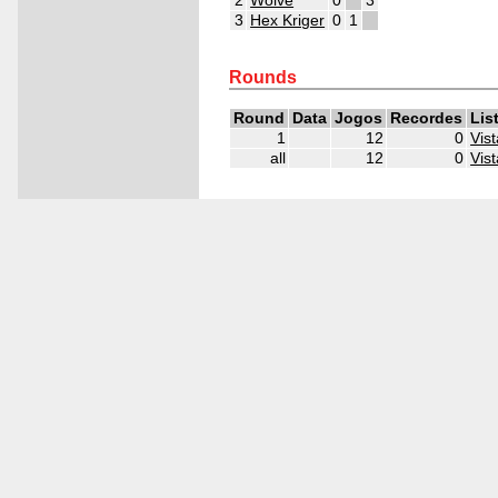
2
Wolve
0
3
3
Hex Kriger
0
1
4
4
4
Rounds
Round
Data
Jogos
Recordes
Lis
1
12
0
Vist
all
12
0
Vist